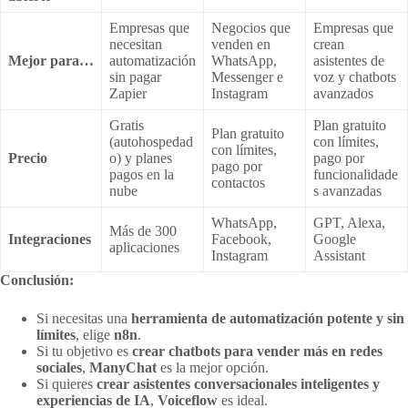
Empresas que
Negocios que
Empresas que
necesitan
venden en
crean
Mejor para…
automatización
WhatsApp,
asistentes de
sin pagar
Messenger e
voz y chatbots
Zapier
Instagram
avanzados
Gratis
Plan gratuito
Plan gratuito
(autohospedad
con límites,
con límites,
Precio
o) y planes
pago por
pago por
pagos en la
funcionalidade
contactos
nube
s avanzadas
WhatsApp,
GPT, Alexa,
Más de 300
Integraciones
Facebook,
Google
aplicaciones
Instagram
Assistant
Conclusión:
Si necesitas una
herramienta de automatización potente y sin
límites
, elige
n8n
.
Si tu objetivo es
crear chatbots para vender más en redes
sociales
,
ManyChat
es la mejor opción.
Si quieres
crear asistentes conversacionales inteligentes y
experiencias de IA
,
Voiceflow
es ideal.