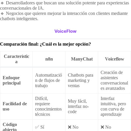
🔹 Desarrolladores que buscan una solución potente para experiencias
conversacionales de IA.
🔹 Negocios que quieren mejorar la interacción con clientes mediante
chatbots inteligentes.
VoiceFlow
Comparación final: ¿Cuál es la mejor opción?
Característic
n8n
ManyChat
Voiceflow
a
Creación de
Automatizació
Chatbots para
Enfoque
asistentes
n de flujos de
marketing y
principal
conversacional
trabajo
ventas
es avanzados
Difícil,
Interfaz
Muy fácil,
Facilidad de
requiere
intuitiva, pero
interfaz no-
uso
conocimientos
con curva de
code
técnicos
aprendizaje
Código
✅ Sí
❌ No
❌ No
abierto