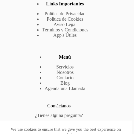
Links Importantes
Política de Privacidad
Política de Cookies
Aviso Legal
Términos y Condiciones
App's Útiles
Menú
Servicios
Nosotros
Contacto
Blog
Agenda una Llamada
Contáctanos
¿Tienes alguna pregunta?
Phone: (+34) 611 723 195
We use cookies to ensure that we give you the best experience on
E-mail:
ricardo@digitalflow.es