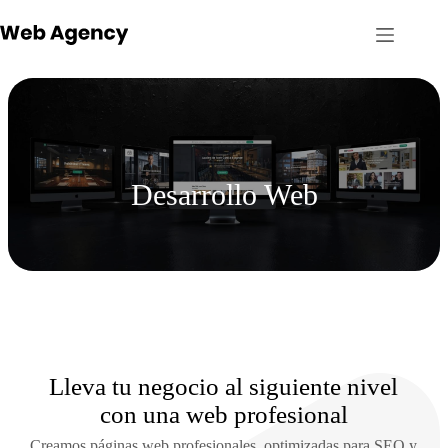
Skip
to
content
Desarrollo Web
Lleva tu negocio al siguiente nivel
con una web profesional
Creamos páginas web profesionales, optimizadas para SEO y