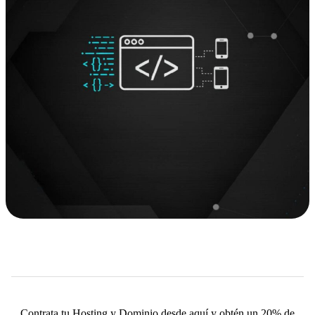
Contrata tu Hosting y Dominio desde aquí y obtén un 20% de